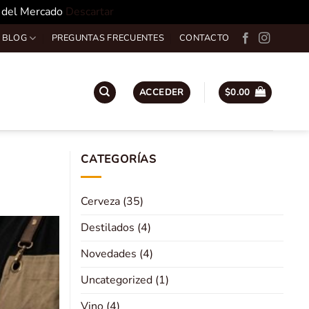
o del Mercado
Descartar
 BLOG
PREGUNTAS FRECUENTES
CONTACTO
ACCEDER
$
0.00
CATEGORÍAS
Cerveza
(35)
Destilados
(4)
Novedades
(4)
Uncategorized
(1)
Vino
(4)