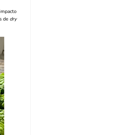
 impacto
s de
dry