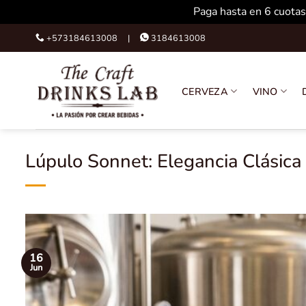
Paga hasta en 6 cuotas
Skip
+573184613008 |
3184613008
to
content
CERVEZA
VINO
Lúpulo Sonnet: Elegancia Clásica
16
Jun