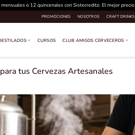
 mensuales o 12 quincenales con Sistecredito. El mejor preci
PROMOCIONES
NOSOTROS
CRAFT DRINKS
DESTILADOS
CURSOS
CLUB AMIGOS CERVECEROS
 para tus Cervezas Artesanales