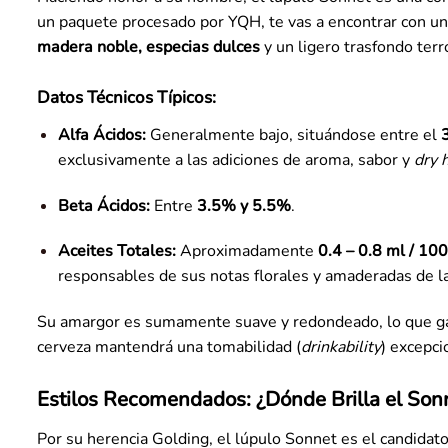
un paquete procesado por YQH, te vas a encontrar con u
madera noble, especias dulces
y un ligero trasfondo ter
Datos Técnicos Típicos:
Alfa Ácidos:
Generalmente bajo, situándose entre el
exclusivamente a las adiciones de aroma, sabor y
dry 
Beta Ácidos:
Entre
3.5% y 5.5%
.
Aceites Totales:
Aproximadamente
0.4 – 0.8 ml / 10
responsables de sus notas florales y amaderadas de la
Su amargor es sumamente suave y redondeado, lo que garan
cerveza mantendrá una tomabilidad (
drinkability
) excepci
Estilos Recomendados: ¿Dónde Brilla el Son
Por su herencia Golding, el lúpulo Sonnet es el candidato