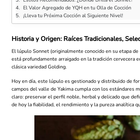
Estilos Recomendados: ¿Dónde Brilla el Sonnet?
El Valor Agregado de YQH en tu Olla de Cocción
¡Lleva tu Próxima Cocción al Siguiente Nivel!
Historia y Origen: Raíces Tradicionales, Sele
El lúpulo Sonnet (originalmente conocido en su etapa de
está profundamente arraigado en la tradición cervecera eu
clásica variedad Golding.
Hoy en día, este lúpulo es gestionado y distribuido de f
campos del valle de Yakima cumpla con los estándares más
claro: preservar el perfil noble, herbal y delicado que def
de hoy la fiabilidad, el rendimiento y la pureza analítica