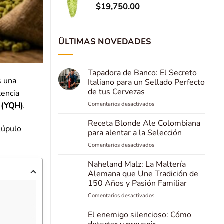
$
19,750.00
ÜLTIMAS NOVEDADES
Tapadora de Banco: El Secreto
s una
Italiano para un Sellado Perfecto
de tus Cervezas
tencia
en
Comentarios desactivados
 (YQH)
.
Tapadora
de
Receta Blonde Ale Colombiana
 lúpulo
Banco:
para alentar a la Selección
El
en
Comentarios desactivados
Secreto
Receta
Italiano
Blonde
Naheland Malz: La Maltería
para
Ale
un
Alemana que Une Tradición de
Colombiana
Sellado
150 Años y Pasión Familiar
para
Perfecto
en
Comentarios desactivados
alentar
de
Naheland
a
tus
Malz:
la
El enemigo silencioso: Cómo
Cervezas
La
Selección