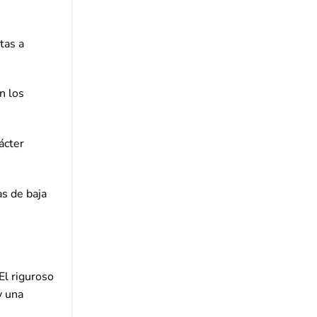
tas a
n los
ácter
as de baja
El riguroso
y una