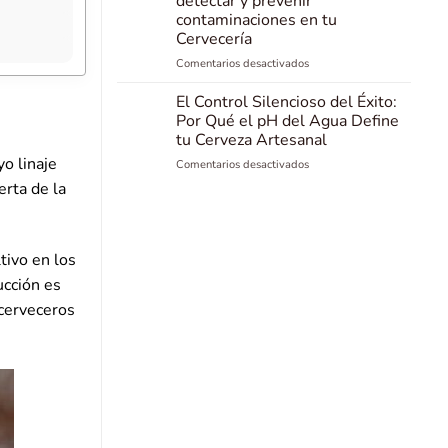
detectar y prevenir
Maltería
contaminaciones en tu
Alemana
Cervecería
que
Une
en
Comentarios desactivados
Tradición
El
de
enemigo
El Control Silencioso del Éxito:
150
silencioso:
Por Qué el pH del Agua Define
Años
Cómo
tu Cerveza Artesanal
y
detectar
o linaje
Pasión
en
Comentarios desactivados
y
Familiar
El
prevenir
erta de la
Control
contaminaciones
Silencioso
en
del
tu
Éxito:
Cervecería
tivo en los
Por
ucción es
Qué
el
 cerveceros
pH
del
Agua
Define
tu
Cerveza
Artesanal