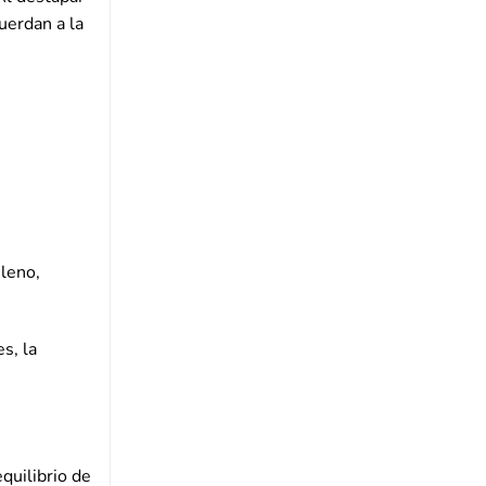
uerdan a la
leno,
s, la
quilibrio de