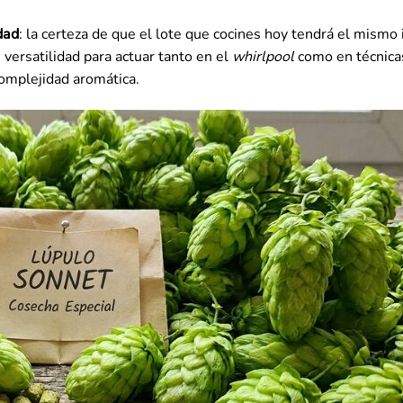
dad
: la certeza de que el lote que cocines hoy tendrá el mismo
versatilidad para actuar tanto en el
whirlpool
como en técnica
complejidad aromática.