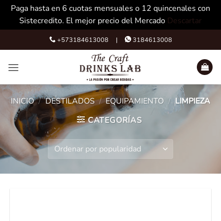
Paga hasta en 6 cuotas mensuales o 12 quincenales con
Sistecredito. El mejor precio del Mercado
Descartar
Skip
+573184613008 |
3184613008
to
content
INICIO
/
DESTILADOS
/
EQUIPAMIENTO
/
LIMPIEZA
CATEGORÍAS