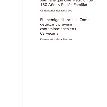
Alemana que Une Tradición de
Clásica
150 Años y Pasión Familiar
para
en
Comentarios desactivados
tus
Naheland
Cervezas
Malz:
Artesanales
El enemigo silencioso: Cómo
La
detectar y prevenir
Maltería
contaminaciones en tu
Alemana
Cervecería
que
Une
en
Comentarios desactivados
Tradición
El
de
enemigo
150
silencioso:
Años
Cómo
y
detectar
Pasión
y
Familiar
prevenir
contaminaciones
en
tu
Cervecería