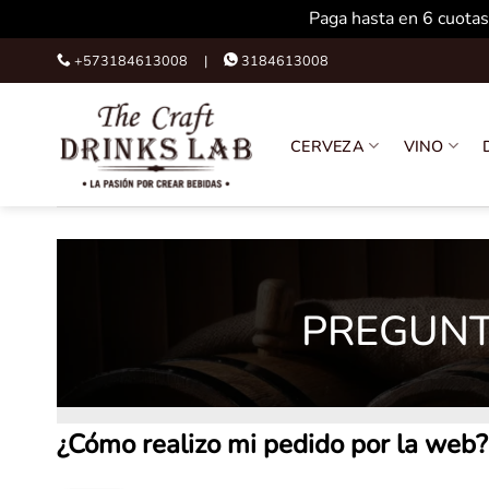
Paga hasta en 6 cuotas
Skip
+573184613008 |
3184613008
to
content
CERVEZA
VINO
PREGUNT
¿Cómo realizo mi pedido por la web?