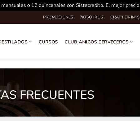
 mensuales o 12 quincenales con Sistecredito. El mejor preci
PROMOCIONES
NOSOTROS
CRAFT DRINKS
DESTILADOS
CURSOS
CLUB AMIGOS CERVECEROS
AS FRECUENTES