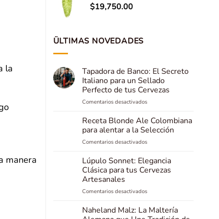
$
19,750.00
ÜLTIMAS NOVEDADES
a la
Tapadora de Banco: El Secreto
Italiano para un Sellado
Perfecto de tus Cervezas
en
Comentarios desactivados
ago
Tapadora
de
Receta Blonde Ale Colombiana
Banco:
para alentar a la Selección
El
en
Comentarios desactivados
Secreto
Receta
Italiano
la manera
Blonde
Lúpulo Sonnet: Elegancia
para
Ale
un
Clásica para tus Cervezas
Colombiana
Sellado
Artesanales
para
Perfecto
en
Comentarios desactivados
alentar
de
Lúpulo
a
tus
Sonnet:
la
Naheland Malz: La Maltería
Cervezas
Elegancia
Selección