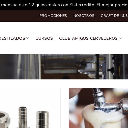
 mensuales o 12 quincenales con Sistecredito. El mejor preci
PROMOCIONES
NOSOTROS
CRAFT DRINKS
DESTILADOS
CURSOS
CLUB AMIGOS CERVECEROS