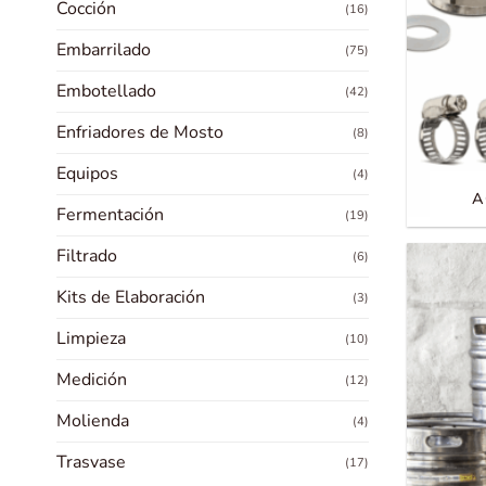
Cocción
(16)
Embarrilado
(75)
Embotellado
(42)
Enfriadores de Mosto
(8)
Equipos
(4)
A
Fermentación
(19)
Filtrado
(6)
Kits de Elaboración
(3)
Limpieza
(10)
Medición
(12)
Molienda
(4)
Trasvase
(17)