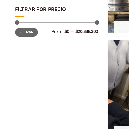
FILTRAR POR PRECIO
Precio
Precio
Precio:
$0
—
$20,338,300
FILTRAR
mínimo
máximo