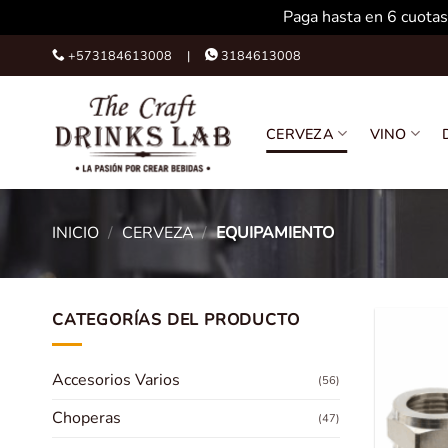
Paga hasta en 6 cuotas
Skip
+573184613008 |
3184613008
to
content
CERVEZA
VINO
INICIO
/
CERVEZA
/
EQUIPAMIENTO
CATEGORÍAS DEL PRODUCTO
Accesorios Varios
(56)
Choperas
(47)