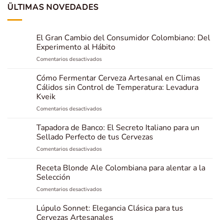
ÜLTIMAS NOVEDADES
El Gran Cambio del Consumidor Colombiano: Del
Experimento al Hábito
en
Comentarios desactivados
El
Gran
Cómo Fermentar Cerveza Artesanal en Climas
Cambio
Cálidos sin Control de Temperatura: Levadura
del
Kveik
Consumidor
en
Comentarios desactivados
Colombiano:
Cómo
Del
Fermentar
Experimento
Tapadora de Banco: El Secreto Italiano para un
Cerveza
al
Sellado Perfecto de tus Cervezas
Artesanal
Hábito
en
Comentarios desactivados
en
Tapadora
Climas
de
Receta Blonde Ale Colombiana para alentar a la
Cálidos
Banco:
sin
Selección
El
Control
en
Comentarios desactivados
Secreto
de
Receta
Italiano
Temperatura:
Blonde
Lúpulo Sonnet: Elegancia Clásica para tus
para
Levadura
Ale
un
Cervezas Artesanales
Kveik