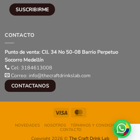
CONTACTO
Punto de venta: Cll. 34 No 50-08 Barrio Perpetuo
Socorro Medellín
Cel: 3184613008
Correo: info@thecraftdrinkslab.com
CONTACTANOS
Visa
MasterCard
NOVEDADES
NOSOTROS
TÉRMINOS Y CONDICIONES
CONTACTO
Copyright 2026 ©
The Craft Drink Lab