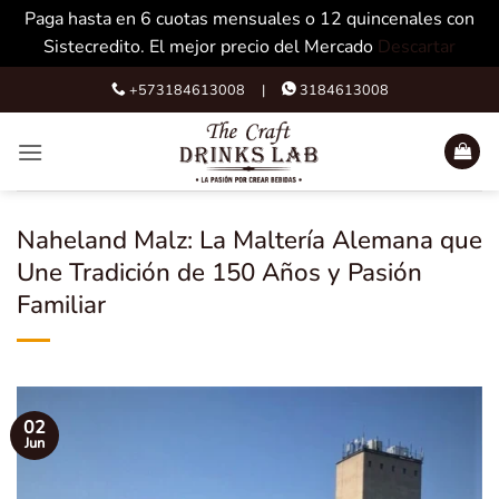
Paga hasta en 6 cuotas mensuales o 12 quincenales con
Sistecredito. El mejor precio del Mercado
Descartar
Skip
+573184613008 |
3184613008
to
content
Naheland Malz: La Maltería Alemana que
Une Tradición de 150 Años y Pasión
Familiar
02
Jun