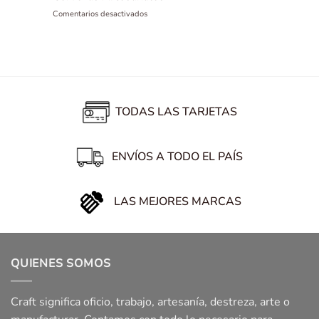
Colombiana
Sellado
en
Comentarios desactivados
para
Perfecto
Lúpulo
alentar
de
Sonnet:
a
tus
Elegancia
la
Cervezas
Clásica
Selección
para
tus
Cervezas
TODAS LAS TARJETAS
Artesanales
ENVÍOS A TODO EL PAÍS
LAS MEJORES MARCAS
QUIENES SOMOS
Craft significa oficio, trabajo, artesanía, destreza, arte o