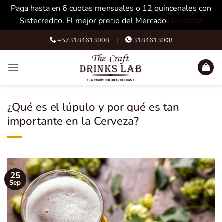
Paga hasta en 6 cuotas mensuales o 12 quincenales con
Sistecredito. El mejor precio del Mercado
Descartar
Skip
+573184613008 |
3184613008
to
content
¿Qué es el lúpulo y por qué es tan
importante en la Cerveza?
25
Sep