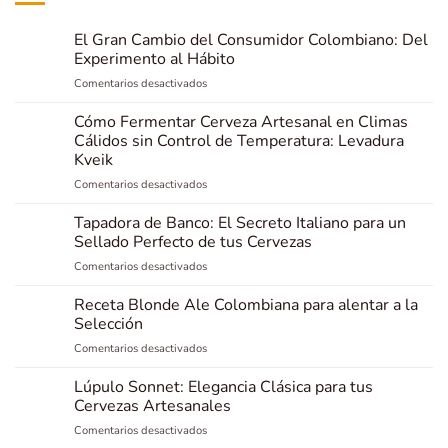
El Gran Cambio del Consumidor Colombiano: Del
Experimento al Hábito
en
Comentarios desactivados
El
Gran
Cómo Fermentar Cerveza Artesanal en Climas
Cambio
Cálidos sin Control de Temperatura: Levadura
del
Kveik
Consumidor
en
Comentarios desactivados
Colombiano:
Cómo
Del
Fermentar
Experimento
Tapadora de Banco: El Secreto Italiano para un
Cerveza
al
Sellado Perfecto de tus Cervezas
Artesanal
Hábito
en
Comentarios desactivados
en
Tapadora
Climas
de
Receta Blonde Ale Colombiana para alentar a la
Cálidos
Banco:
sin
Selección
El
Control
en
Comentarios desactivados
Secreto
de
Receta
Italiano
Temperatura:
Blonde
Lúpulo Sonnet: Elegancia Clásica para tus
para
Levadura
Ale
un
Cervezas Artesanales
Kveik
Colombiana
Sellado
en
Comentarios desactivados
para
Perfecto
Lúpulo