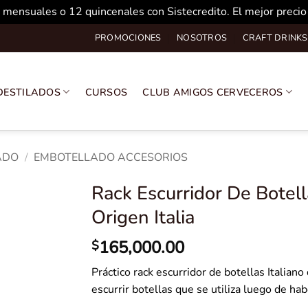
 mensuales o 12 quincenales con Sistecredito. El mejor preci
PROMOCIONES
NOSOTROS
CRAFT DRINKS
DESTILADOS
CURSOS
CLUB AMIGOS CERVECEROS
ADO
/
EMBOTELLADO ACCESORIOS
Rack Escurridor De Botell
Origen Italia
165,000.00
$
Práctico rack escurridor de botellas Italian
escurrir botellas que se utiliza luego de hab