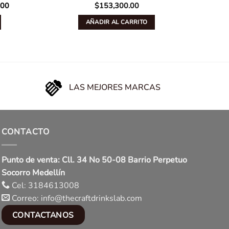
P
Current
.00
$
153,300.00
price
is:
AÑADIR AL CARRITO
00.
$113,000.00.
LAS MEJORES MARCAS
CONTACTO
Punto de venta: Cll. 34 No 50-08 Barrio Perpetuo
Socorro Medellín
Cel: 3184613008
Correo: info@thecraftdrinkslab.com
CONTACTANOS