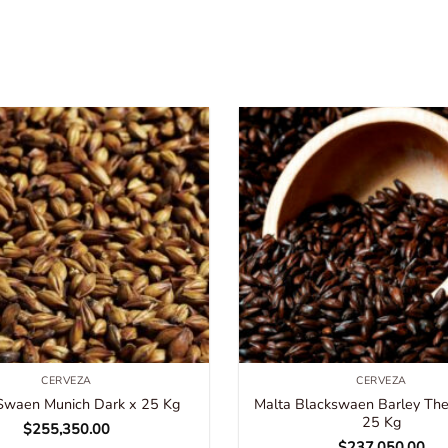
CERVEZA
CERVEZA
Swaen Munich Dark x 25 Kg
Malta Blackswaen Barley Th
25 Kg
$
255,350.00
$
237,050.00