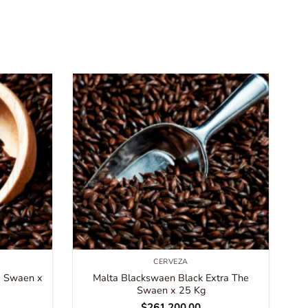
CERVEZA
e Swaen x
Malta Blackswaen Black Extra The
Swaen x 25 Kg
$
261,200.00