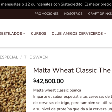
 mensuales o 12 quincenales con Sistecredito. El mejor preci
PROMOCIONES
NOSOTROS
CRAFT DRINKS
DESTILADOS
CURSOS
CLUB AMIGOS CERVECEROS
ESPECIAL
/
THE SWAEN
Malta Wheat Classic The
42,500.00
$
Malta wheat classic blanca
Imparte el sabor especial a las cervezas de t
de cervezas de trigo, pero también se utili
a su nivel de proteína que da a la cerveza 