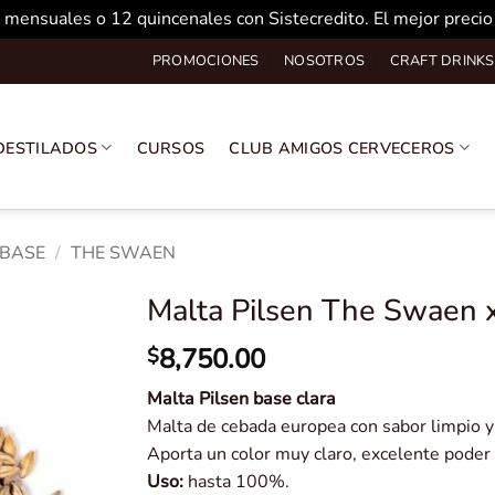
 mensuales o 12 quincenales con Sistecredito. El mejor preci
PROMOCIONES
NOSOTROS
CRAFT DRINKS
DESTILADOS
CURSOS
CLUB AMIGOS CERVECEROS
 BASE
/
THE SWAEN
Malta Pilsen The Swaen 
8,750.00
$
Malta Pilsen base clara
Malta de cebada europea con sabor limpio y 
Aporta un color muy claro, excelente poder
Uso:
hasta 100%.