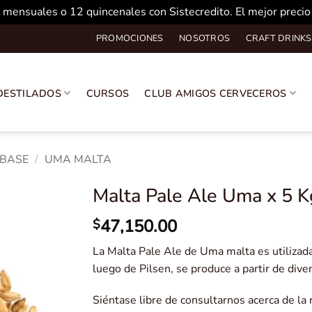
 mensuales o 12 quincenales con Sistecredito. El mejor preci
PROMOCIONES
NOSOTROS
CRAFT DRINKS
DESTILADOS
CURSOS
CLUB AMIGOS CERVECEROS
 BASE
/
UMA MALTA
Malta Pale Ale Uma x 5 K
47,150.00
$
La Malta Pale Ale de Uma malta es utiliza
luego de Pilsen, se produce a partir de dive
Siéntase libre de consultarnos acerca de la 