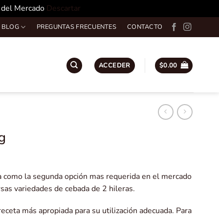
o del Mercado
Descartar
 BLOG
PREGUNTAS FRECUENTES
CONTACTO
ACCEDER
$
0.00
g
da como la segunda opción mas requerida en el mercado
rsas variedades de cebada de 2 hileras.
receta más apropiada para su utilización adecuada. Para