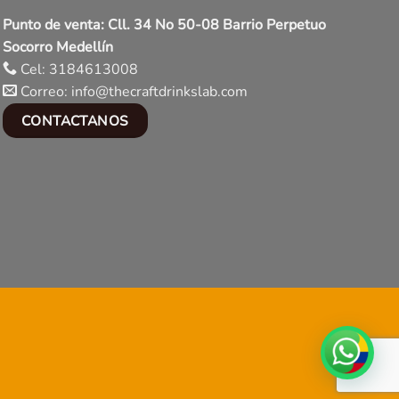
Punto de venta: Cll. 34 No 50-08 Barrio Perpetuo
Socorro Medellín
Cel: 3184613008
Correo: info@thecraftdrinkslab.com
CONTACTANOS