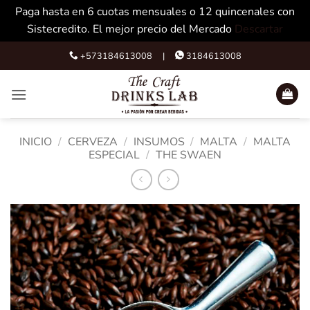
Paga hasta en 6 cuotas mensuales o 12 quincenales con
Sistecredito. El mejor precio del Mercado
Descartar
Skip
+573184613008 |
3184613008
to
content
INICIO
/
CERVEZA
/
INSUMOS
/
MALTA
/
MALTA
ESPECIAL
/
THE SWAEN