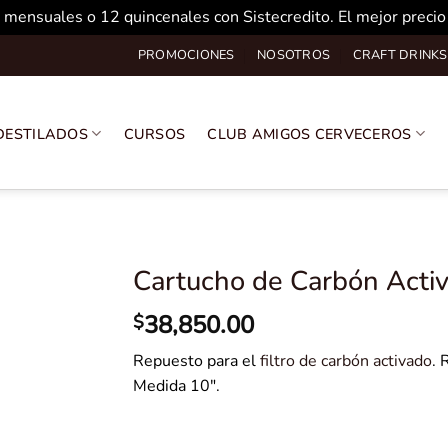
 mensuales o 12 quincenales con Sistecredito. El mejor preci
PROMOCIONES
NOSOTROS
CRAFT DRINKS
DESTILADOS
CURSOS
CLUB AMIGOS CERVECEROS
Cartucho de Carbón Acti
38,850.00
$
Repuesto para el
filtro de carbón activado
. 
Medida 10″.