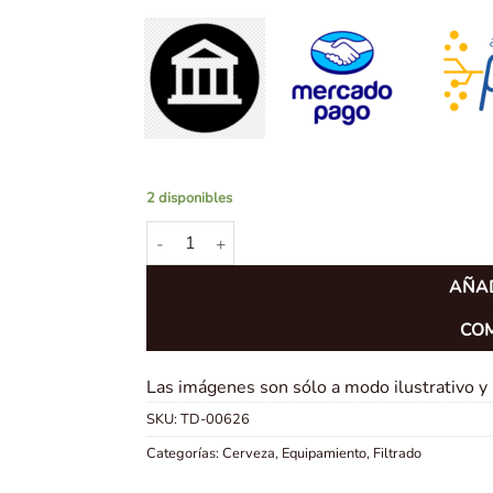
2 disponibles
Cartucho de Carbón Activado de 10 cantidad
AÑAD
CO
Las imágenes son sólo a modo ilustrativo y
SKU:
TD-00626
Categorías:
Cerveza
,
Equipamiento
,
Filtrado