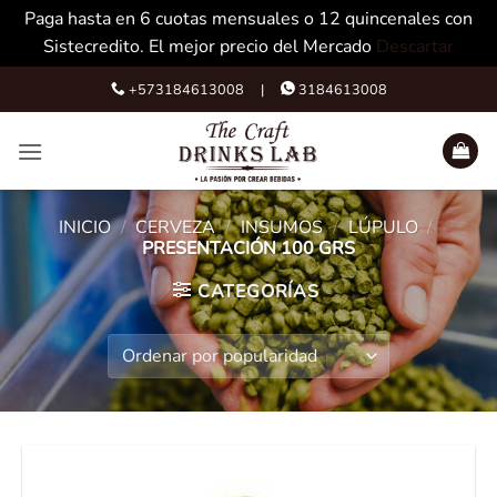
Paga hasta en 6 cuotas mensuales o 12 quincenales con
Sistecredito. El mejor precio del Mercado
Descartar
Skip
+573184613008 |
3184613008
to
content
INICIO
/
CERVEZA
/
INSUMOS
/
LÚPULO
/
PRESENTACIÓN 100 GRS
CATEGORÍAS