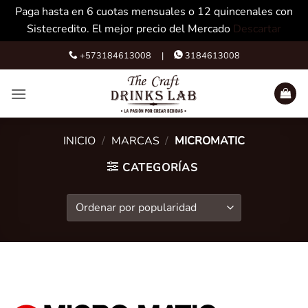
Paga hasta en 6 cuotas mensuales o 12 quincenales con
Sistecredito. El mejor precio del Mercado
Descartar
Skip
+573184613008 |
3184613008
to
content
INICIO
/
MARCAS
/
MICROMATIC
CATEGORÍAS