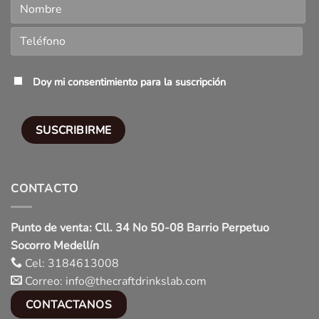
Doy mi consentimiento para la suscripción
CONTACTO
Punto de venta: Cll. 34 No 50-08 Barrio Perpetuo
Socorro Medellín
Cel: 3184613008
Correo: info@thecraftdrinkslab.com
CONTACTANOS