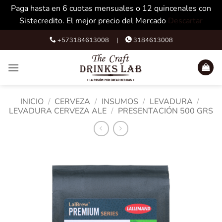
Paga hasta en 6 cuotas mensuales o 12 quincenales con
Sistecredito. El mejor precio del Mercado
Descartar
Skip
+573184613008 |
3184613008
to
content
INICIO
/
CERVEZA
/
INSUMOS
/
LEVADURA
/
LEVADURA CERVEZA ALE
/
PRESENTACIÓN 500 GRS