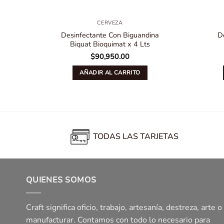
CERVEZA
Desinfectante Con Biguandina
D
Biquat Bioquimat x 4 Lts
$
90,950.00
AÑADIR AL CARRITO
TODAS LAS TARJETAS
QUIENES SOMOS
Craft significa oficio, trabajo, artesanía, destreza, arte o
manufacturar. Contamos con todo lo necesario para