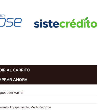
antidad
IR AL CARRITO
MPRAR AHORA
 pueden variar
miento
,
Equipamiento
,
Medición
,
Vino