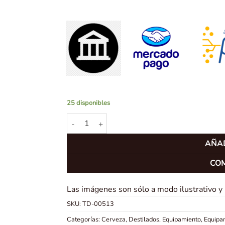
25 disponibles
Alcoholímetro 0-100 % Vol - Modelo HX-1023 c
AÑAD
CO
Las imágenes son sólo a modo ilustrativo y
SKU:
TD-00513
Categorías:
Cerveza
,
Destilados
,
Equipamiento
,
Equipa