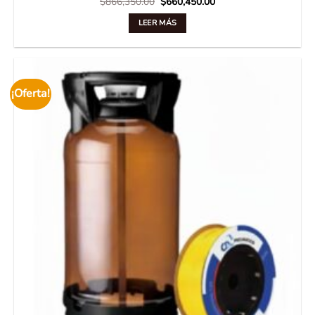
Original
Current
$
866,350.00
$
660,450.00
price
price
was:
is:
LEER MÁS
$866,350.00.
$660,450.00.
¡Oferta!