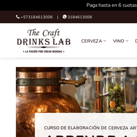
Paga hasta en 6 cuotas
Skip
+573184613008 |
3184613008
to
content
CERVEZA
VINO
CURSO DE ELABORACIÓN DE CERVEZA A