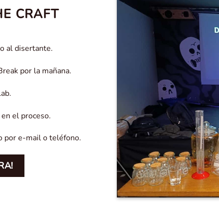
HE CRAFT
 al disertante.
Break por la mañana.
Lab.
 en el proceso.
 por e-mail o teléfono.
RA!