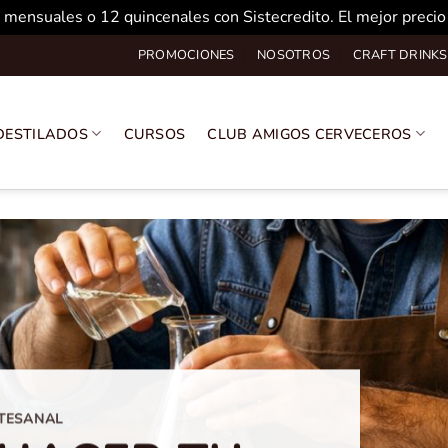
 mensuales o 12 quincenales con Sistecredito. El mejor preci
PROMOCIONES
NOSOTROS
CRAFT DRINKS
DESTILADOS
CURSOS
CLUB AMIGOS CERVECEROS
RTESANAL